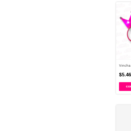
Vincha
$5.46
CO