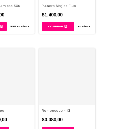
uimicas 50u
Pulsera Magica Fluo
00
$1.400,00
995
en stock
en stock
ed
Rompecoco - X1
,00
$3.080,00