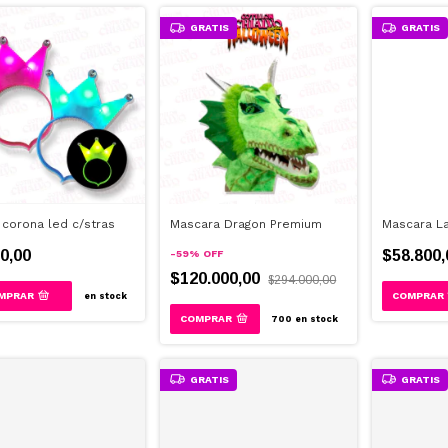
GRATIS
GRATIS
 corona led c/stras
Mascara Dragon Premium
Mascara La
0,00
$58.800,
-
59
%
OFF
$120.000,00
$294.000,00
MPRAR
en stock
700
en stock
GRATIS
GRATIS