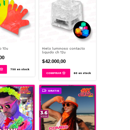
o 10u
Hielo luminoso contacto
liquido ch 12u
00
$42.000,00
750
en stock
60
en stock
GRATIS