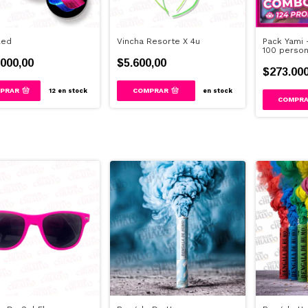
led
Vincha Resorte X 4u
Pack Yami 
100 perso
000,00
$5.600,00
$273.000
PRAR
COMPRAR
12
en stock
en stock