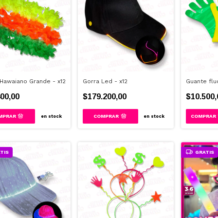
 Hawaiano Grande - x12
Gorra Led - x12
Guante flu
00,00
$179.200,00
$10.500,
en stock
en stock
TIS
GRATIS