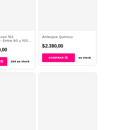
oso 153
Anteojos Quimico
- Entre 80 y 100
$2.380,00
,00
en stock
298
en stock