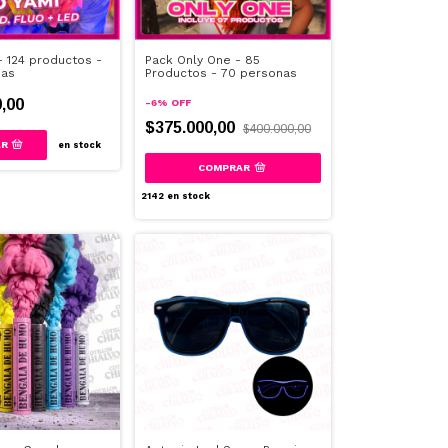
- 124 productos -
Pack Only One - 85
nas
Productos - 70 personas
,00
-
6
%
OFF
$375.000,00
$400.000,00
en stock
2142
en stock