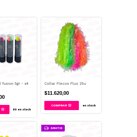
l fusion 5gr - x4
Collar Flecos Fluo 25u
$11.620,00
00
en stock
80
en stock
GRATIS