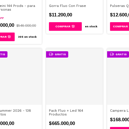
eini 144 Prods - para
Gorra Fluo Con Frase
Pulseras Q
rsonas
$11.200,00
$12.600,
FF
.000,00
$546.000,00
en stock
305
en stock
TIS
GRATIS
GRATIS
ummer 2026 - 138
Pack Fluo + Led 164
Campera L
ctos
Productos
$168.000
000,00
$665.000,00