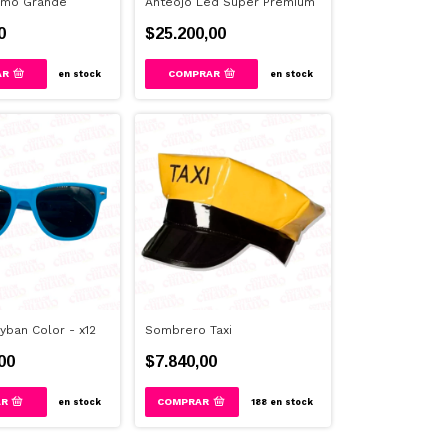
umo Grande
Anteojo Led Super Premium
0
$25.200,00
AR
COMPRAR
en stock
en stock
yban Color - x12
Sombrero Taxi
00
$7.840,00
en stock
188
en stock