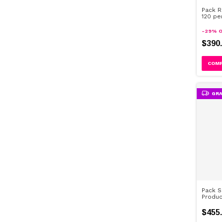
Pack R
120 pe
-
29
%
O
$390
GRA
Pack S
Produ
$455.