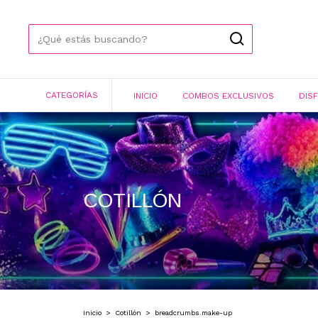
CATEGORÍAS
INICIO
COMBOS EXCLUSIVOS
DIS
COTILLÓN
Inicio
>
Cotillón
>
breadcrumbs.make-up