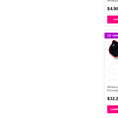
Anteoj
$4.90
CO
GRA
Anteoj
Forma
$32.2