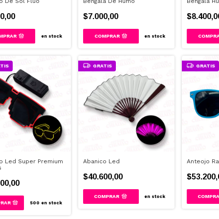
o De Sol Fluo
Bengala De Humo
Bengala H
0,00
$7.000,00
$8.400,0
MPRAR
COMPRAR
COMPR
en stock
en stock
TIS
GRATIS
GRATIS
o Led Super Premium
Abanico Led
Anteojo Ra
s
$40.600,00
$53.200,
00,00
en stock
500
en stock