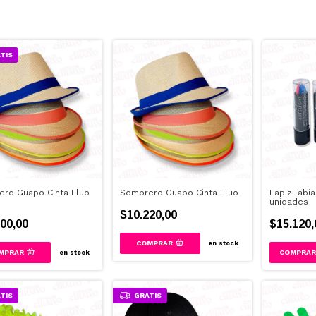
TIS
ro Guapo Cinta Fluo
Sombrero Guapo Cinta Fluo
Lapiz labia
unidades
$10.220,00
00,00
$15.120,
COMPRAR
en stock
MPRAR
en stock
TIS
GRATIS