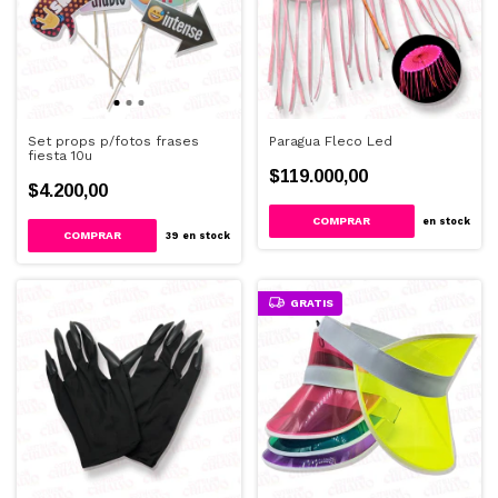
Set props p/fotos frases
Paragua Fleco Led
fiesta 10u
$119.000,00
$4.200,00
en stock
39
en stock
GRATIS