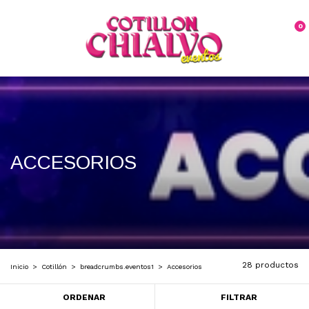
0
ACCESORIOS
28 productos
Inicio
>
Cotillón
>
breadcrumbs.eventos1
>
Accesorios
ORDENAR
FILTRAR