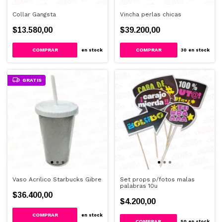
Collar Gangsta
Vincha perlas chicas
$13.580,00
$39.200,00
en stock
30
en stock
GRATIS
Vaso Acrilico Starbucks Gibre
Set props p/fotos malas
palabras 10u
$36.400,00
$4.200,00
COMPRAR
en stock
50
en stock